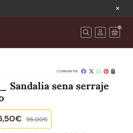
0
O
Buscar
COMPARTIR:
_ Sandalia sena serraje
o
6,50
€
95,00
€