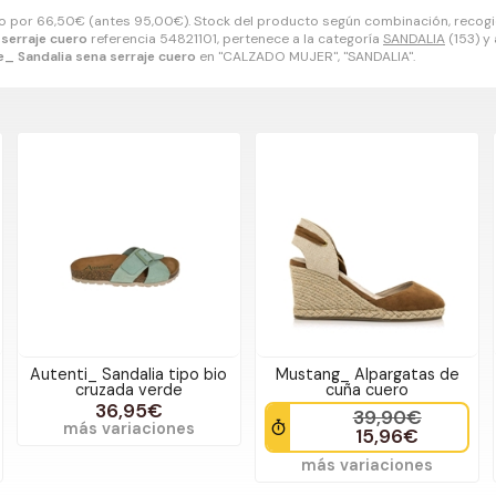
o por
66,50
€
(antes
95,00
€
). Stock del producto según combinación, recogid
 serraje cuero
referencia 54821101, pertenece a la categoría
SANDALIA
(153) y
e_ Sandalia sena serraje cuero
en "CALZADO MUJER", "SANDALIA".
Autenti_ Sandalia tipo bio
Mustang_ Alpargatas de
cruzada verde
cuña cuero
36,95€
39,90€
más variaciones
15,96€
más variaciones