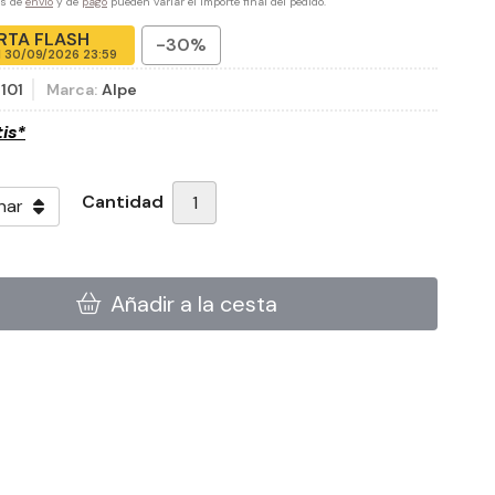
es de
envío
y de
pago
pueden variar el importe final del pedido.
RTA FLASH
-30%
l
30/09/2026 23:59
101
Marca:
Alpe
tis*
Cantidad
Añadir a la cesta