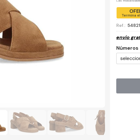
Las modalidad
OFE
Termina e
Ref.:
54821
envío gra
Números