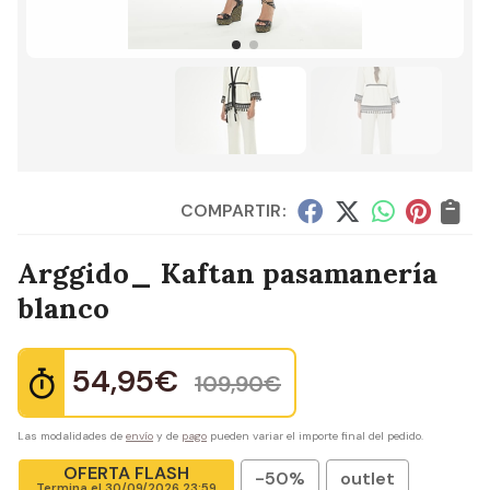
COMPARTIR:
Arggido_ Kaftan pasamanería
blanco
54,95
€
109,90
€
Las modalidades de
envío
y de
pago
pueden variar el importe final del pedido.
OFERTA FLASH
-50%
outlet
Termina el
30/09/2026 23:59