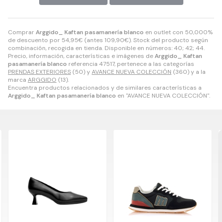
Comprar
Arggido_ Kaftan pasamanería blanco
en outlet con 50,000%
de descuento por
54,95
€
(antes
109,90
€
). Stock del producto según
combinación, recogida en tienda. Disponible en números: 40; 42; 44.
Precio, información, características e imágenes de
Arggido_ Kaftan
pasamanería blanco
referencia 47517, pertenece a las categorías
PRENDAS EXTERIORES
(50) y
AVANCE NUEVA COLECCIÓN
(360) y a la
marca
ARGGIDO
(13).
Encuentra productos relacionados y de similares características a
Arggido_ Kaftan pasamanería blanco
en "AVANCE NUEVA COLECCIÓN".