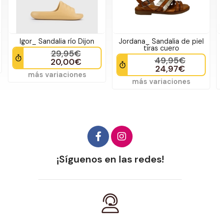
Jordana_ Sandalia de piel
Mtng-Mustang_ Sandalia
tiras cuero
plana tipo pala marrón
49,95€
39,95€
24,97€
19,97€
más variaciones
más variaciones
¡Síguenos en las redes!