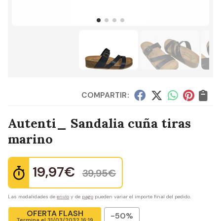
COMPARTIR:
Autenti_ Sandalia cuña tiras
marino
19,97
€
39,95
€
Las modalidades de
envío
y de
pago
pueden variar el importe final del pedido.
OFERTA FLASH
-50%
Termina el
31/03/2032 16:19