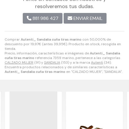
resolveremos tus dudas.
881 986 427
ENVIAR EMAIL
Comprar
Autenti_ Sandalia cuña tiras marino
con 50,000% de
descuento por
19,97
€
(antes
39,95
€
). Producto en stock, recogida en
tienda.
Precio, información, características e imágenes de
Autenti_ Sandalia
cuña tiras marino
referencia 7359 marino, pertenece a las categorías
CALZADO MUJER
(91) y
SANDALIA
(153) y a la marca
Autenti
(34).
Encuentra productos relacionados y de similares características a
Autenti_ Sandalia cuña tiras marino
en "CALZADO MUJER", "SANDALIA".