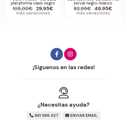
plataforma oasis negro
serval negro-blanco
105,00€
29,95€
82,95€
49,95€
más variaciones
más variaciones
¡Síguenos en las redes!
¿Necesitas ayuda?
881 986 427
ENVIAR EMAIL