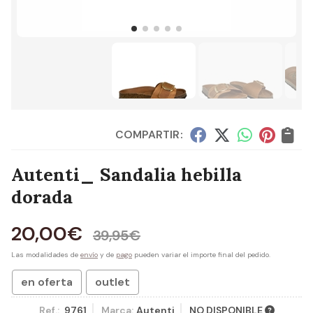
COMPARTIR:
Autenti_ Sandalia hebilla
dorada
20,00
€
39,95
€
Las modalidades de
envío
y de
pago
pueden variar el importe final del pedido.
en oferta
outlet
Ref.:
9761
Marca:
Autenti
NO DISPONIBLE