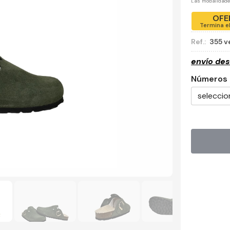
Las modalidad
OFE
Termina e
Ref.:
355 v
envío de
Números