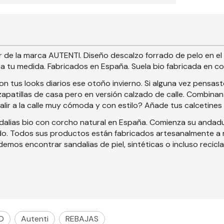
de la marca AUTENTI. Diseño descalzo forrado de pelo en el in
r a tu medida. Fabricados en España. Suela bio fabricada en co
n tus looks diarios ese otoño invierno. Si alguna vez pensaste
apatillas de casa pero en versión calzado de calle. Combina
lir a la calle muy cómoda y con estilo? Añade tus calcetines
ndalias bio con corcho natural en España. Comienza su andad
o. Todos sus productos están fabricados artesanalmente a ma
mos encontrar sandalias de piel, sintéticas o incluso recicl
O
Autenti
REBAJAS