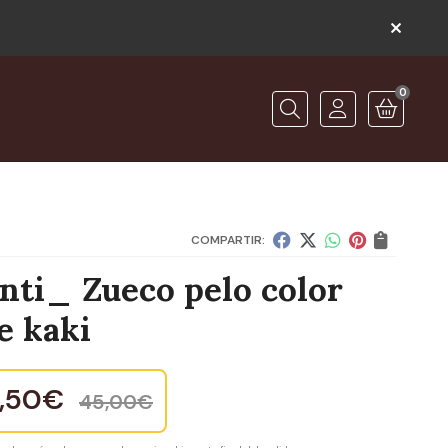
0
O
Buscar
COMPARTIR:
nti_ Zueco pelo color
e kaki
1,50
€
45,00
€