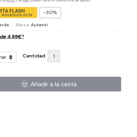
es de
envío
y de
pago
pueden variar el importe final del pedido.
RTA FLASH
-30%
l
30/09/2026 23:59
erde
Marca:
Autenti
sde
4,99
€
*
Cantidad
Añadir a la cesta