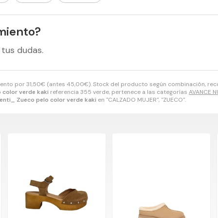
miento?
 tus dudas.
ento por
31,50
€
(antes
45,00
€
). Stock del producto según combinación, recog
 color verde kaki
referencia 355 verde, pertenece a las categorías
AVANCE N
enti_ Zueco pelo color verde kaki
en "CALZADO MUJER", "ZUECO".