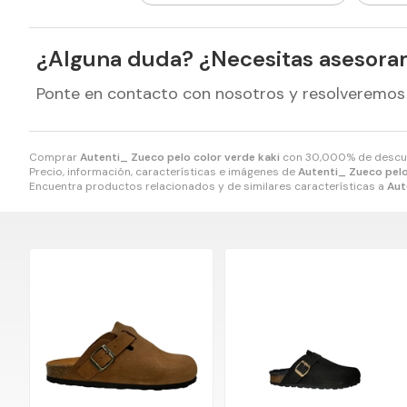
¿Alguna duda? ¿Necesitas asesora
Ponte en contacto con nosotros y resolveremos
Comprar
Autenti_ Zueco pelo color verde kaki
con 30,000% de descu
Precio, información, características e imágenes de
Autenti_ Zueco pelo
Encuentra productos relacionados y de similares características a
Aut