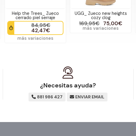
Help the Trees_ Zueco
UGG_ Zueco new heights
cerrado piel serraje
cozy clog
169,95€
75,00€
84,95€
más variaciones
42,47€
más variaciones
¿Necesitas ayuda?
881 986 427
ENVIAR EMAIL