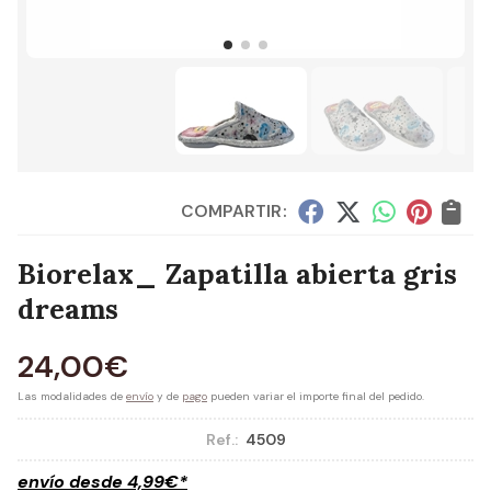
COMPARTIR:
Biorelax_ Zapatilla abierta gris
dreams
24,00
€
Las modalidades de
envío
y de
pago
pueden variar el importe final del pedido.
Ref.:
4509
envío desde
4,99
€
*