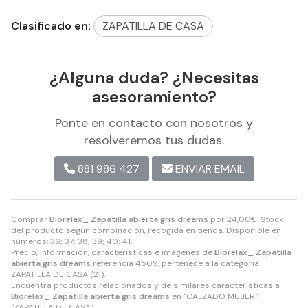
Clasificado en:
ZAPATILLA DE CASA
¿Alguna duda? ¿Necesitas
asesoramiento?
Ponte en contacto con nosotros y
resolveremos tus dudas.
881 986 427
ENVIAR EMAIL
Comprar
Biorelax_ Zapatilla abierta gris dreams
por
24,00
€
. Stock
del producto según combinación, recogida en tienda. Disponible en
números: 36; 37; 38; 39; 40; 41.
Precio, información, características e imágenes de
Biorelax_ Zapatilla
abierta gris dreams
referencia 4509, pertenece a la categoría
ZAPATILLA DE CASA
(21).
Encuentra productos relacionados y de similares características a
Biorelax_ Zapatilla abierta gris dreams
en "CALZADO MUJER",
"ZAPATILLA DE CASA".