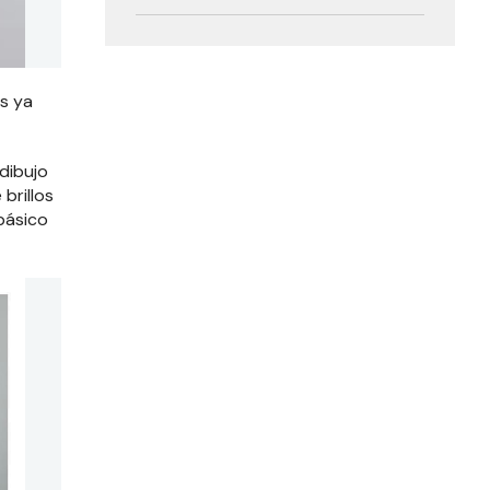
os ya
dibujo
brillos
 básico