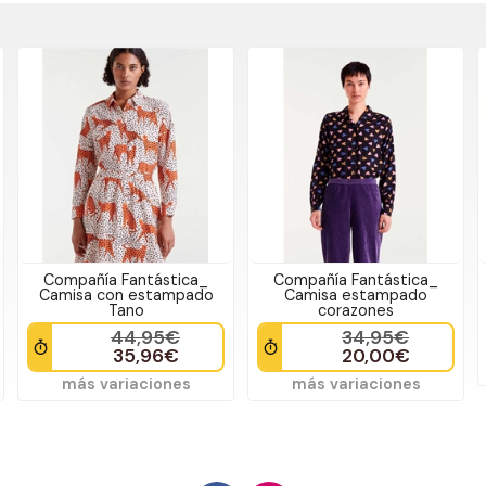
Compañía Fantástica_
Md´M_ Blusa cuadros
Camisa estampado
amarilla
corazones
49,95€
34,95€
29,00€
20,00€
más variaciones
más variaciones