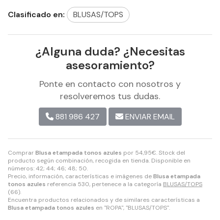
Clasificado en:
BLUSAS/TOPS
¿Alguna duda? ¿Necesitas
asesoramiento?
Ponte en contacto con nosotros y
resolveremos tus dudas.
881 986 427
ENVIAR EMAIL
Comprar
Blusa etampada tonos azules
por
54,95
€
. Stock del
producto según combinación, recogida en tienda. Disponible en
números: 42; 44; 46; 48; 50.
Precio, información, características e imágenes de
Blusa etampada
tonos azules
referencia 530, pertenece a la categoría
BLUSAS/TOPS
(66).
Encuentra productos relacionados y de similares características a
Blusa etampada tonos azules
en "ROPA", "BLUSAS/TOPS".