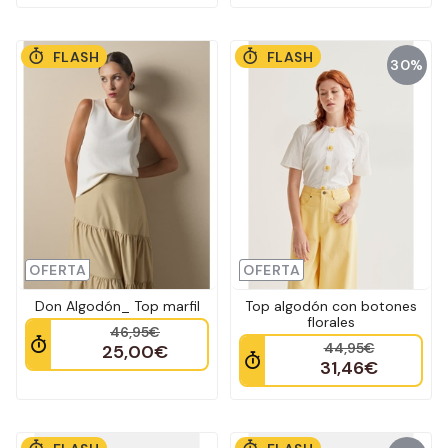
FLASH
FLASH
30%
OFERTA
OFERTA
Don Algodón_ Top marfil
Top algodón con botones
florales
46,95€
44,95€
25,00€
31,46€