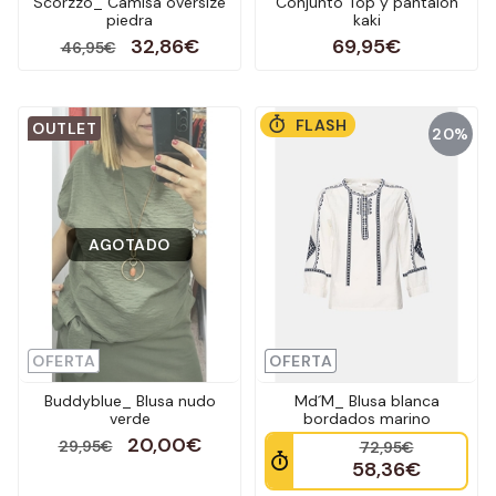
Scorzzo_ Camisa oversize
Conjunto Top y pantalón
piedra
kaki
32,86€
69,95€
46,95€
FLASH
OUTLET
20%
AGOTADO
OFERTA
OFERTA
Buddyblue_ Blusa nudo
Md´M_ Blusa blanca
verde
bordados marino
20,00€
29,95€
72,95€
58,36€