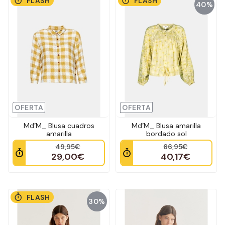
FLASH
FLASH
40%
OFERTA
OFERTA
Md´M_ Blusa cuadros
Md´M_ Blusa amarilla
amarilla
bordado sol
49,95€
66,95€
29,00€
40,17€
FLASH
30%