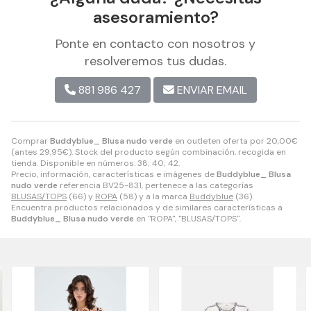
asesoramiento?
Ponte en contacto con nosotros y
resolveremos tus dudas.
881 986 427
ENVIAR EMAIL
Comprar
Buddyblue_ Blusa nudo verde
en outleten oferta por
20,00
€
(antes
29,95
€
). Stock del producto según combinación, recogida en
tienda. Disponible en números: 38; 40; 42.
Precio, información, características e imágenes de
Buddyblue_ Blusa
nudo verde
referencia BV25-831, pertenece a las categorías
BLUSAS/TOPS
(66) y
ROPA
(58) y a la marca
Buddyblue
(36).
Encuentra productos relacionados y de similares características a
Buddyblue_ Blusa nudo verde
en "ROPA", "BLUSAS/TOPS".