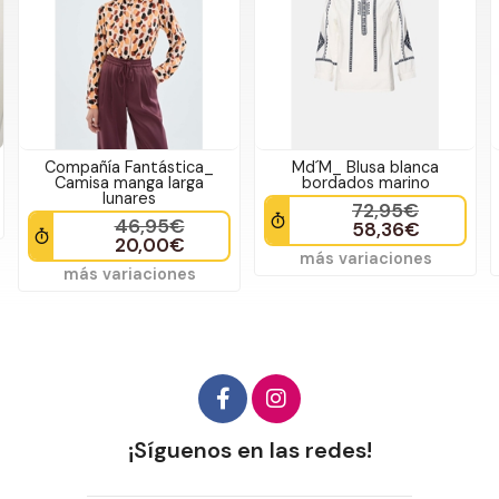
Compañía Fantástica_
Md´M_ Blusa blanca
Camisa manga larga
bordados marino
lunares
72,95€
46,95€
58,36€
20,00€
más variaciones
más variaciones
¡Síguenos en las redes!