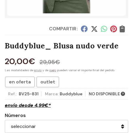
COMPARTIR:
Buddyblue_ Blusa nudo verde
20,00
€
29,95
€
Las modalidades de
envío
y de
pago
pueden variar el importe final del pedido.
en oferta
outlet
Ref.:
BV25-831
Marca:
Buddyblue
NO DISPONIBLE
envío desde
4,99
€
*
Números