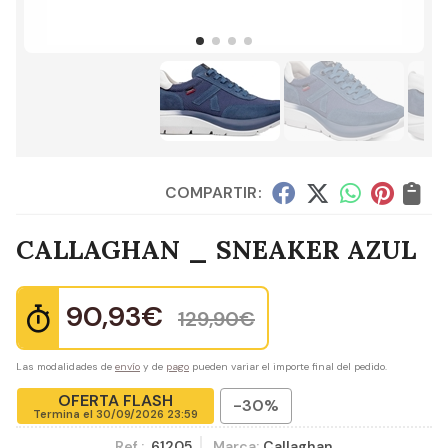
COMPARTIR:
CALLAGHAN _ SNEAKER AZUL
90,93
€
129,90
€
Las modalidades de
envío
y de
pago
pueden variar el importe final del pedido.
OFERTA FLASH
-30%
Termina el
30/09/2026 23:59
Ref.:
61205
Marca:
Callaghan