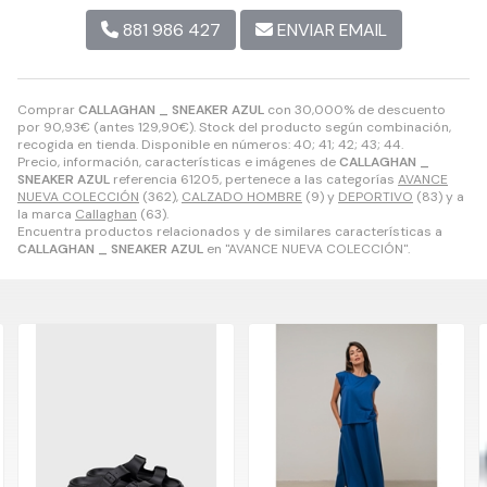
881 986 427
ENVIAR EMAIL
Comprar
CALLAGHAN _ SNEAKER AZUL
con 30,000% de descuento
por
90,93
€
(antes
129,90
€
). Stock del producto según combinación,
recogida en tienda. Disponible en números: 40; 41; 42; 43; 44.
Precio, información, características e imágenes de
CALLAGHAN _
SNEAKER AZUL
referencia 61205, pertenece a las categorías
AVANCE
NUEVA COLECCIÓN
(362),
CALZADO HOMBRE
(9) y
DEPORTIVO
(83) y a
la marca
Callaghan
(63).
Encuentra productos relacionados y de similares características a
CALLAGHAN _ SNEAKER AZUL
en "AVANCE NUEVA COLECCIÓN".