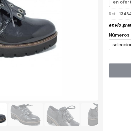
en ofer
Ref.:
1343
envío gra
Números