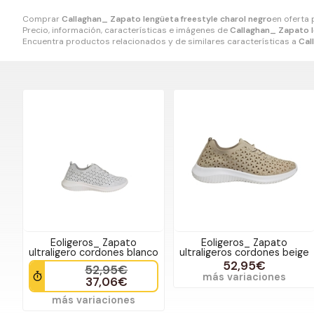
Comprar
Callaghan_ Zapato lengüeta freestyle charol negro
en oferta
Precio, información, características e imágenes de
Callaghan_ Zapato l
Encuentra productos relacionados y de similares características a
Cal
Eoligeros_ Zapato
Eoligeros_ Zapato
ultraligero cordones blanco
ultraligeros cordones beige
52,95€
52,95€
más variaciones
37,06€
más variaciones