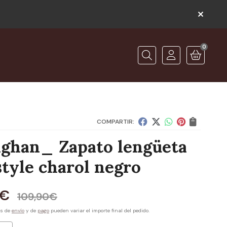
0
O
Buscar
COMPARTIR:
aghan_ Zapato lengüeta
style charol negro
€
109,90
€
es de
envío
y de
pago
pueden variar el importe final del pedido.