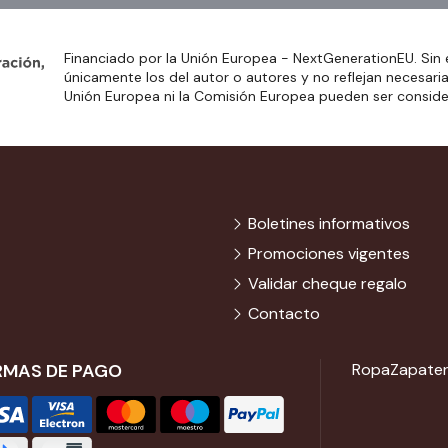
Financiado por la Unión Europea - NextGenerationEU. Sin 
únicamente los del autor o autores y no reflejan necesari
Unión Europea ni la Comisión Europea pueden ser consid
Boletines informativos
Promociones vigentes
Validar cheque regalo
Contacto
RMAS DE PAGO
Ropa
Zapater