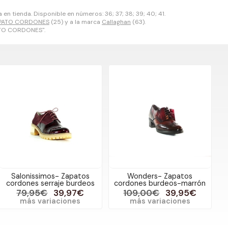
en tienda. Disponible en números: 36; 37; 38; 39; 40; 41.
PATO CORDONES
(25) y a la marca
Callaghan
(63).
ATO CORDONES".
Salonissimos- Zapatos
Wonders- Zapatos
cordones serraje burdeos
cordones burdeos-marrón
79,95€
39,97€
109,00€
39,95€
más variaciones
más variaciones