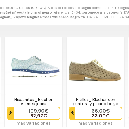
 por
59,95
€
(antes
109,90
€
). Stock del producto según combinación, recogida 
engüeta freestyle charol negro
referencia 13434, pertenece a la categoría
ZA
laghan_ Zapato lengüeta freestyle charol negro
en "CALZADO MUJER", "ZAP
Hispanitas_ Blucher
Pitillos_ Blucher con
Atenea jeans
puntera y picado beige
109,90€
66,00€
32,97€
33,00€
más variaciones
más variaciones