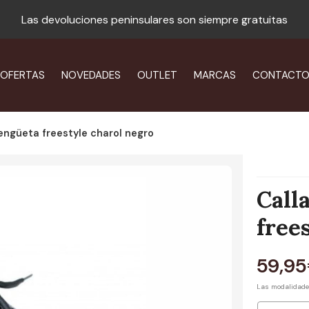
Las devoluciones peninsulares son siempre gratuitas
OFERTAS
NOVEDADES
OUTLET
MARCAS
CONTACT
lengüeta freestyle charol negro
Call
free
59,95
Las modalidad