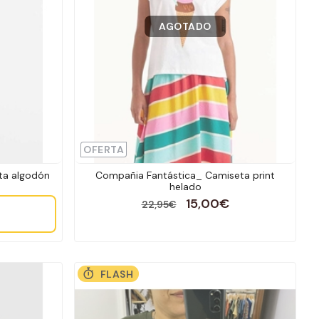
AGOTADO
OFERTA
ta algodón
Compañia Fantástica_ Camiseta print
helado
15,00€
22,95€
FLASH