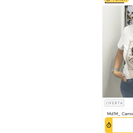
OUTLET
OFERTA
Md´M_ Camis