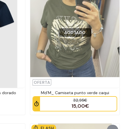
AGOTADO
OFERTA
s dorado
Md´M_ Camiseta punto verde caqui
32,95€
15,00€
FLASH