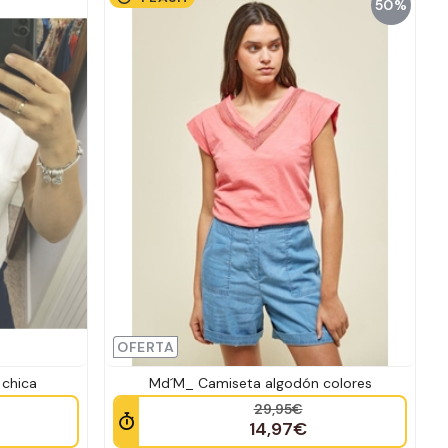
50%
OFERTA
chica
Md´M_ Camiseta algodón colores
29,95€
14,97€