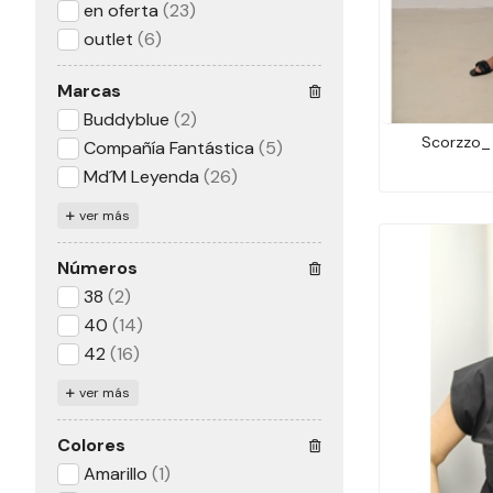
en oferta
(23)
outlet
(6)
Marcas
Buddyblue
(2)
Scorzzo_ 
Compañía Fantástica
(5)
Md´M Leyenda
(26)
ver más
Números
38
(2)
40
(14)
42
(16)
ver más
Colores
Amarillo
(1)