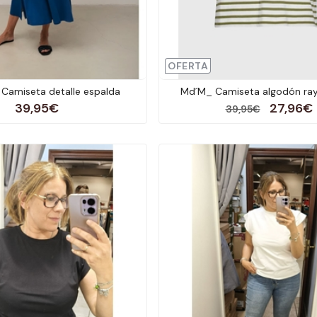
OFERTA
Camiseta detalle espalda
Md´M_ Camiseta algodón ray
39,95€
27,96€
39,95€