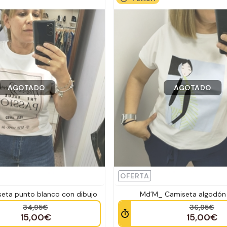
AGOTADO
AGOTADO
OFERTA
eta punto blanco con dibujo
Md´M_ Camiseta algodón 
34,95€
36,95€
15,00€
15,00€