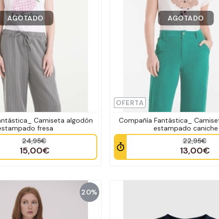
AGOTADO
AGOTADO
OFERTA
ntástica_ Camiseta algodón
Compañía Fantástica_ Camise
estampado fresa
estampado caniche
24,95€
22,95€
15,00€
13,00€
20%