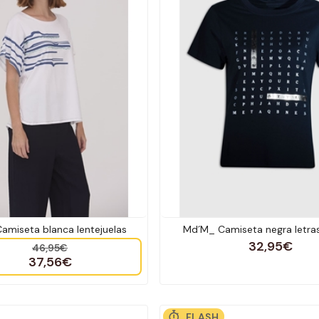
amiseta blanca lentejuelas
Md´M_ Camiseta negra letra
32,95€
46,95€
37,56€
FLASH