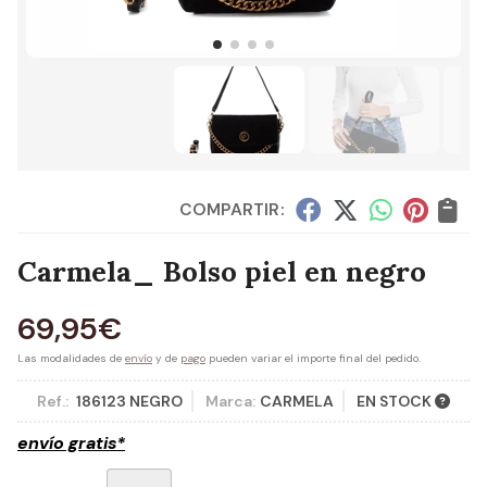
COMPARTIR:
Carmela_ Bolso piel en negro
69,95
€
Las modalidades de
envío
y de
pago
pueden variar el importe final del pedido.
Ref.:
186123 NEGRO
Marca:
CARMELA
EN STOCK
envío gratis*