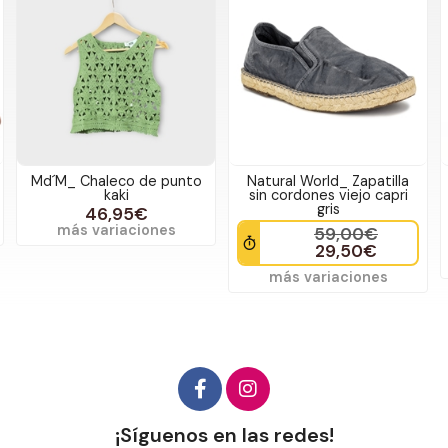
Md´M_ Chaleco de punto
Natural World_ Zapatilla
kaki
sin cordones viejo capri
gris
46,95€
más variaciones
59,00€
29,50€
más variaciones
¡Síguenos en las redes!