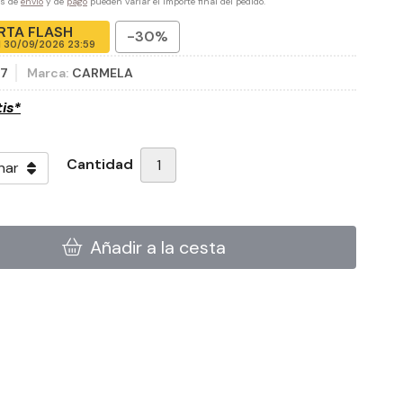
es de
envío
y de
pago
pueden variar el importe final del pedido.
RTA FLASH
-30%
l
30/09/2026 23:59
57
Marca:
CARMELA
tis*
Cantidad
Añadir a la cesta