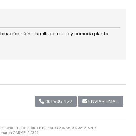
inación. Con plantilla extraíble y cómoda planta.
881 986 427
ENVIAR EMAIL
 tienda. Disponible en números: 35; 36; 37; 38; 39; 40.
a marca
CARMELA
(39).