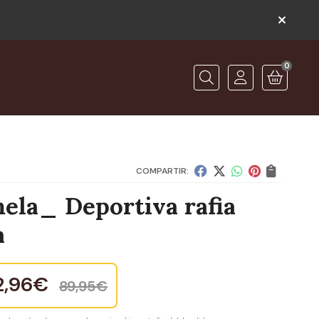
0
O
Buscar
COMPARTIR:
ela_ Deportiva rafia
a
2,96
€
89,95
€