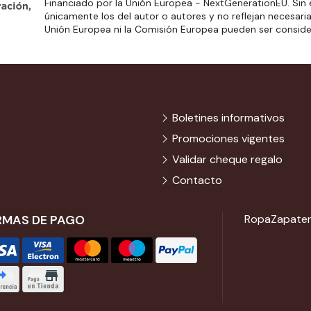
Financiado por la Unión Europea - NextGenerationEU. Sin 
únicamente los del autor o autores y no reflejan necesari
Unión Europea ni la Comisión Europea pueden ser consid
Boletines informativos
Promociones vigentes
Validar cheque regalo
Contacto
RMAS DE PAGO
Ropa
Zapater