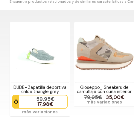
Encuentra productos relacionados y de similares características a
Car
DUDE- Zapatilla deportiva
Gioseppo_ Sneakers de
chloe triangle grey
camuflaje con cuña interior
79,95€
35,00€
59,95€
más variaciones
17,98€
más variaciones