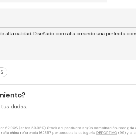
de alta calidad. Diseñado con rafia creando una perfecta comb
AS
miento?
 tus dudas.
por
62,96
€
(antes
89,95
€
). Stock del producto según combinación, recogida en
rafia chica
referencia 162357, pertenece a la categoría
DEPORTIVO
(95) y a l