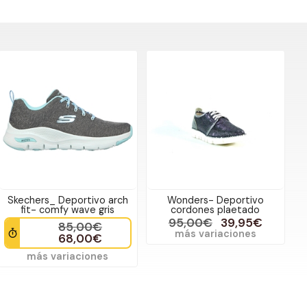
Skechers_ Deportivo arch
Wonders- Deportivo
fit- comfy wave gris
cordones plaetado
95,00€
39,95€
85,00€
más variaciones
68,00€
más variaciones