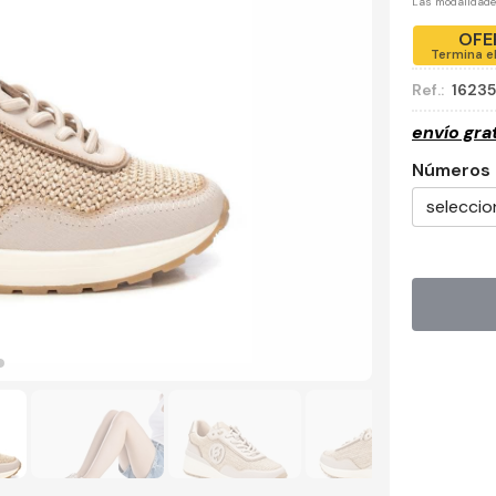
Las modalidad
OFE
Termina e
Ref.:
1623
envío gra
Números