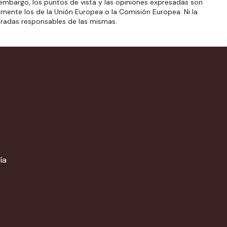
embargo, los puntos de vista y las opiniones expresadas son
amente los de la Unión Europea o la Comisión Europea. Ni la
eradas responsables de las mismas.
ía