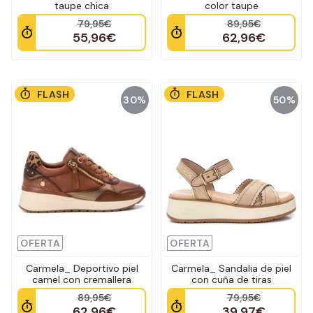
taupe chica
color taupe
79,95€
89,95€
55,96€
62,96€
FLASH
FLASH
30%
50%
OFERTA
OFERTA
Carmela_ Deportivo piel
Carmela_ Sandalia de piel
camel con cremallera
con cuña de tiras
89,95€
79,95€
62,96€
39,97€