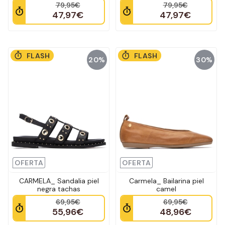
79,95€
79,95€
47,97€
47,97€
FLASH
FLASH
20%
30%
OFERTA
OFERTA
CARMELA_ Sandalia piel
Carmela_ Bailarina piel
negra tachas
camel
69,95€
69,95€
55,96€
48,96€