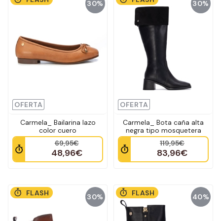
30%
30%
OFERTA
OFERTA
Carmela_ Bailarina lazo
Carmela_ Bota caña alta
color cuero
negra tipo mosquetera
69,95€
119,95€
48,96€
83,96€
FLASH
FLASH
30%
40%