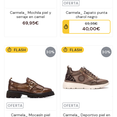
OFERTA
Carmela_ Mochila piel y
Carmela_ Zapato punta
serraje en camel
charol negro
69,95€
69,95€
40,00€
FLASH
FLASH
30%
30%
OFERTA
OFERTA
Carmela_ Mocasín piel
Carmela_ Deportivo piel en