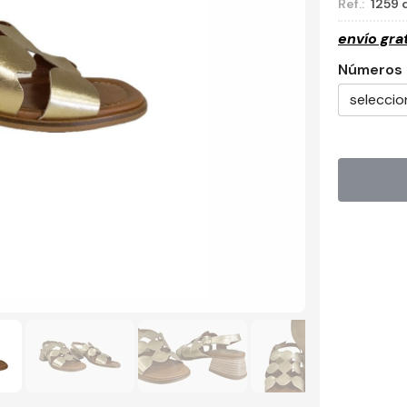
Ref.:
1259 
envío gra
Números