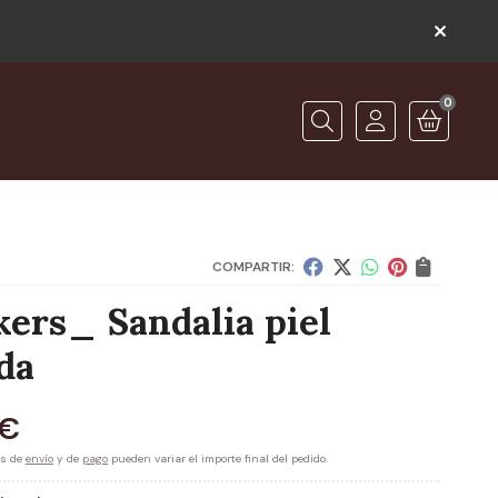
0
O
Buscar
COMPARTIR:
kers_ Sandalia piel
da
€
es de
envío
y de
pago
pueden variar el importe final del pedido.