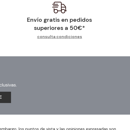
Envío gratis en pedidos
superiores a
50
€
*
consulta condiciones
lusivas.
E
embargo, los puntos de vista y las opiniones expresadas son