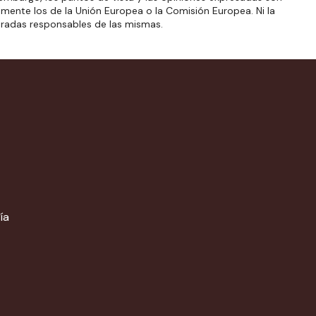
amente los de la Unión Europea o la Comisión Europea. Ni la
eradas responsables de las mismas.
ía