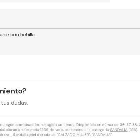
rre con hebilla.
miento?
 tus dudas.
to según combinación, recogida en tienda. Disponible en números: 36; 37; 38; 
piel dorada
referencia 1259 dorado, pertenece a la categoría
SANDALIA
(153).
ckers_ Sandalia piel dorada
en "CALZADO MUJER", "SANDALIA".