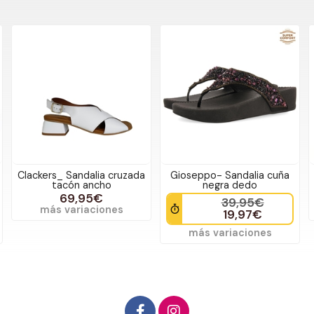
ruzada
Gioseppo- Sandalia cuña
Igor_ Sandalia habana
negra dedo
brillo Leo verde
39,95€
25,00€
39,95€
s
más variaciones
19,97€
más variaciones