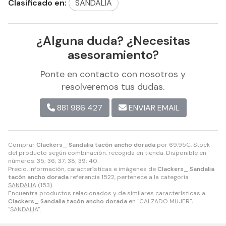
Clasificado en:
SANDALIA
¿Alguna duda? ¿Necesitas
asesoramiento?
Ponte en contacto con nosotros y
resolveremos tus dudas.
881 986 427
ENVIAR EMAIL
Comprar
Clackers_ Sandalia tacón ancho dorada
por
69,95
€
. Stock
del producto según combinación, recogida en tienda. Disponible en
números: 35; 36; 37; 38; 39; 40.
Precio, información, características e imágenes de
Clackers_ Sandalia
tacón ancho dorada
referencia 1522, pertenece a la categoría
SANDALIA
(153).
Encuentra productos relacionados y de similares características a
Clackers_ Sandalia tacón ancho dorada
en "CALZADO MUJER",
"SANDALIA".