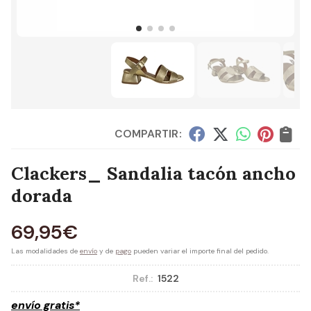
COMPARTIR:
Clackers_ Sandalia tacón ancho
dorada
69,95
€
Las modalidades de
envío
y de
pago
pueden variar el importe final del pedido.
Ref.:
1522
envío gratis*