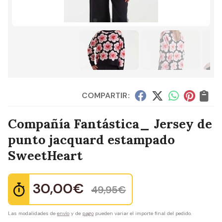
COMPARTIR:
Compañía Fantástica_ Jersey de
punto jacquard estampado
SweetHeart
30,00
€
49,95
€
Las modalidades de
envío
y de
pago
pueden variar el importe final del pedido.