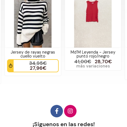
Jersey de rayas negras
Md´M Leyenda - Jersey
cuello vuelto
punto rojo/negro
41,00€
28,70€
34,95€
más variaciones
27,96€
¡Síguenos en las redes!