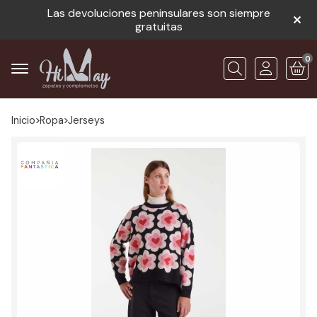
Las devoluciones peninsulares son siempre
gratuitas
0
Buscar
Inicio
ropa
jerseys