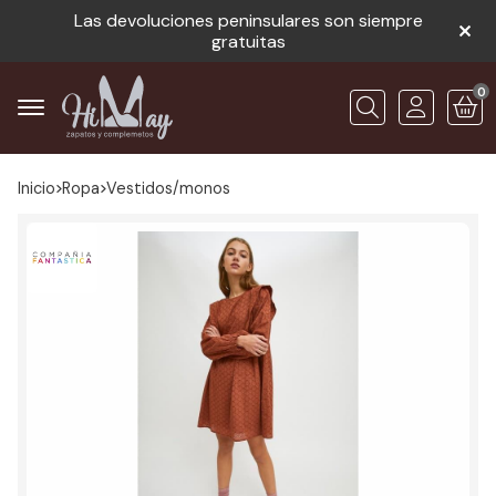
Las devoluciones peninsulares son siempre
gratuitas
0
Buscar
Inicio
ropa
vestidos/monos