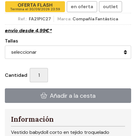
OFERTA FLASH
en oferta
outlet
Termina el
30/09/2026 23:59
Ref.:
FA21PIC27
Marca:
Compañía Fantástica
envío desde
4,99
€
*
Tallas
Cantidad
Añadir a la cesta
Información
Vestido babydoll corto en tejido troquelado