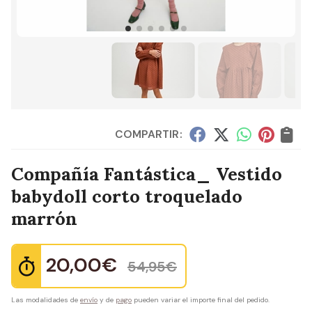
COMPARTIR:
Compañía Fantástica_ Vestido
babydoll corto troquelado
marrón
20,00
€
54,95
€
Las modalidades de
envío
y de
pago
pueden variar el importe final del pedido.