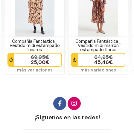
Compañía Fantástica_
Md´M_ Vestido corto
Vestido midi marrón
estampado tropical
estampado flores
62,95€
64,95€
31,47€
45,46€
más variaciones
más variaciones
¡Síguenos en las redes!