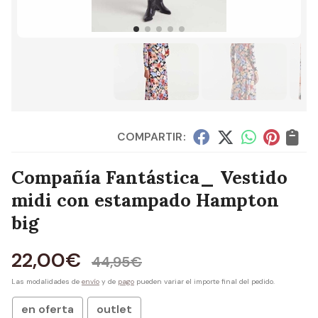
COMPARTIR:
Compañía Fantástica_ Vestido
midi con estampado Hampton
big
22,00
€
44,95
€
Las modalidades de
envío
y de
pago
pueden variar el importe final del pedido.
en oferta
outlet