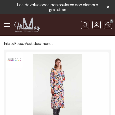
Las devoluciones peninsulares son siempre
gratuitas
0
Buscar
Inicio
ropa
vestidos/monos