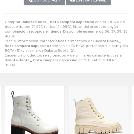
Comprar
Dakota Boots_ Bota campera capuccino
con 40,000% de
descuento por
74,97
€
(antes
124,95
€
). Stock del producto según
combinación, recogida en tienda. Disponible en números: 36; 37; 39; 38;
40; 41.
Precio, información, características e imágenes de
Dakota Boots_
Bota campera capuccino
referencia 476 H CA, pertenece a la categoría
BOTA
(51) y a la marca
Dakota Boots
(2).
Encuentra productos relacionados y de similares características a
Dakota Boots_ Bota campera capuccino
en "CALZADO MUJER",
"BOTA".