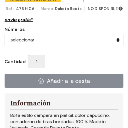
Ref.:
476 H CA
Marca:
Dakota Boots
NO DISPONIBLE
envío gratis*
Números
Cantidad
Añadir a la cesta
Información
Bota estilo campera en piel oil, color capuccino,
con adorno de tiras bordadas. 100 % Made in
Valverde. Garantía Dakota Boots.