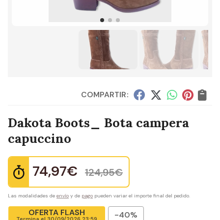
COMPARTIR:
Dakota Boots_ Bota campera
capuccino
74,97
€
124,95
€
Las modalidades de
envío
y de
pago
pueden variar el importe final del pedido.
OFERTA FLASH
-40%
Termina el
30/09/2026 23:59