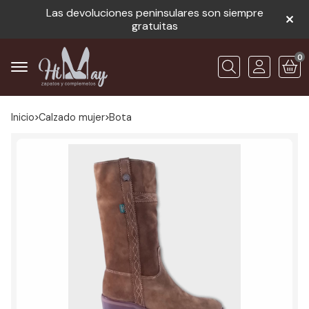
Las devoluciones peninsulares son siempre
gratuitas
0
Buscar
Inicio
calzado mujer
bota