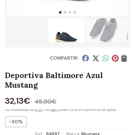
COMPARTIR:
Deportiva Baltimore Azul
Mustang
32,13
€
45,90
€
Las modalidades de
envío
y de
pago
pueden variar el importe final del pedido.
-30%
Ref.:
84697
Marca:
Mustang