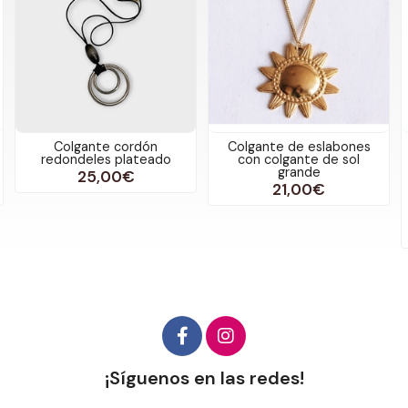
ordón
Colgante de eslabones
Compañía Fantást
lateado
con colgante de sol
Cardigan jacquard
grande
estampado Baboush
€
21,00€
54,95
36,95€
más variacion
¡Síguenos en las redes!