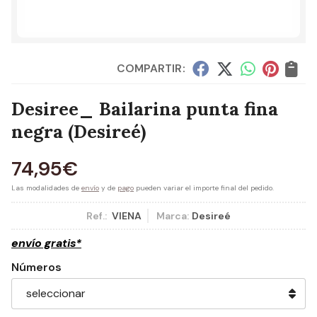
COMPARTIR:
Desiree_ Bailarina punta fina
negra
(Desireé)
74,95
€
Las modalidades de
envío
y de
pago
pueden variar el importe final del pedido.
Ref.:
VIENA
Marca:
Desireé
envío gratis*
Números