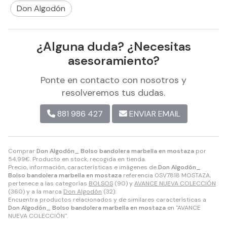
Don Algodón
¿Alguna duda? ¿Necesitas
asesoramiento?
Ponte en contacto con nosotros y
resolveremos tus dudas.
881 986 427
ENVIAR EMAIL
Comprar
Don Algodón_ Bolso bandolera marbella en mostaza
por
54,99
€
. Producto en stock, recogida en tienda.
Precio, información, características e imágenes de
Don Algodón_
Bolso bandolera marbella en mostaza
referencia 0SV7818 MOSTAZA,
pertenece a las categorías
BOLSOS
(90) y
AVANCE NUEVA COLECCIÓN
(360) y a la marca
Don Algodón
(32).
Encuentra productos relacionados y de similares características a
Don Algodón_ Bolso bandolera marbella en mostaza
en "AVANCE
NUEVA COLECCIÓN".