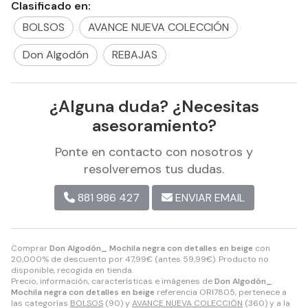
Clasificado en:
BOLSOS
AVANCE NUEVA COLECCIÓN
Don Algodón
REBAJAS
¿Alguna duda? ¿Necesitas
asesoramiento?
Ponte en contacto con nosotros y
resolveremos tus dudas.
881 986 427
ENVIAR EMAIL
Comprar
Don Algodón_ Mochila negra con detalles en beige
con
20,000% de descuento por
47,99
€
(antes
59,99
€
). Producto no
disponible, recogida en tienda.
Precio, información, características e imágenes de
Don Algodón_
Mochila negra con detalles en beige
referencia ORI7805, pertenece a
las categorías
BOLSOS
(90) y
AVANCE NUEVA COLECCIÓN
(360) y a la