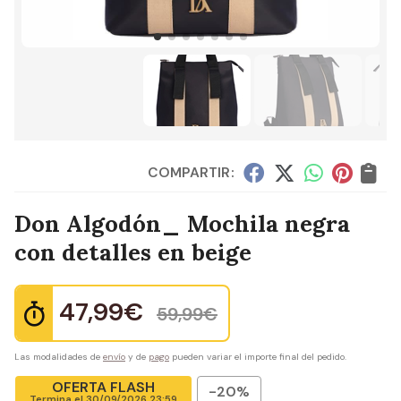
COMPARTIR:
Don Algodón_ Mochila negra
con detalles en beige
47,99
€
59,99
€
Las modalidades de
envío
y de
pago
pueden variar el importe final del pedido.
OFERTA FLASH
-20%
Termina el
30/09/2026 23:59