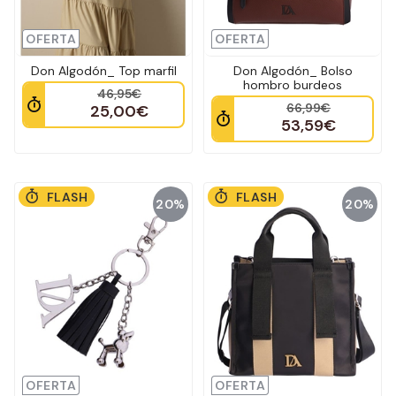
OFERTA
OFERTA
Don Algodón_ Top marfil
Don Algodón_ Bolso
hombro burdeos
46,95€
66,99€
25,00€
53,59€
FLASH
FLASH
20%
20%
OFERTA
OFERTA