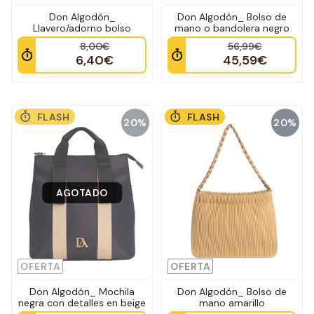
Don Algodón_
Don Algodón_ Bolso de
Llavero/adorno bolso
mano o bandolera negro
8,00€
56,99€
6,40€
45,59€
FLASH
FLASH
20%
20%
AGOTADO
OFERTA
OFERTA
Don Algodón_ Mochila
Don Algodón_ Bolso de
negra con detalles en beige
mano amarillo