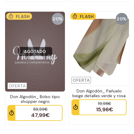
FLASH
FLASH
20%
20%
AGOTADO
OFERTA
OFERTA
Don Algodón_ Pañuelo
beige detalles verde y rosa
Don Algodón_ Bolso tipo
shopper negro
19,95€
15,96€
59,99€
47,99€