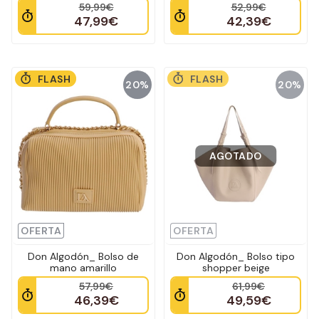
59,99€
52,99€
47,99€
42,39€
FLASH
FLASH
20%
20%
AGOTADO
OFERTA
OFERTA
Don Algodón_ Bolso de
Don Algodón_ Bolso tipo
mano amarillo
shopper beige
57,99€
61,99€
46,39€
49,59€