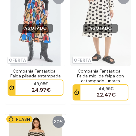
AGOTADO
AGOTADO
OFERTA
OFERTA
Compañía Fantástica_
Compañía Fantástica_
Falda plisada estampada
Falda midi de felpa con
estampado lunares
49,95€
44,95€
24,97€
22,47€
FLASH
20%