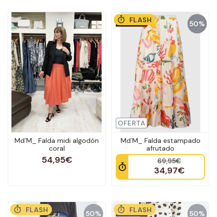
FLASH
OUTLET
50%
OFERTA
Md´M_ Falda midi algodón
Md´M_ Falda estampado
coral
afrutado
54,95€
69,95€
34,97€
FLASH
FLASH
OUTLET
50%
50%