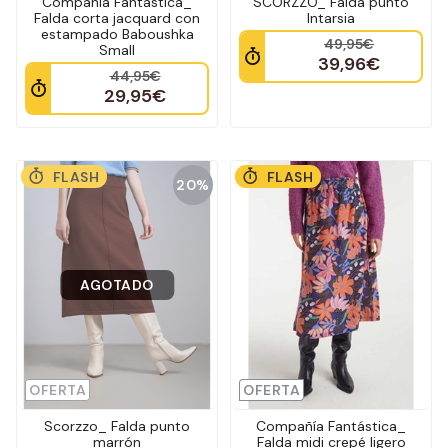
Compañía Fantástica_
SCORZZO_ Falda punto
Falda corta jacquard con
Intarsia
estampado Baboushka
49,95€
Small
39,96€
44,95€
29,95€
FLASH
FLASH
20%
AGOTADO
OFERTA
OFERTA
Scorzzo_ Falda punto
Compañía Fantástica_
marrón
Falda midi crepé ligero