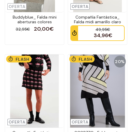
OFERTA
OFERTA
Buddyblue_ Falda mini
Compañía Fantástica_
aberturas colores
Falda midi amarillo claro
20,00€
32,95€
49,95€
34,96€
FLASH
FLASH
20%
OFERTA
OFERTA