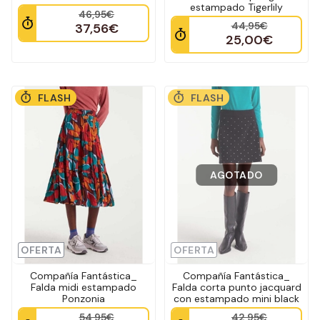
estampado Tigerlily
46,95€
44,95€
37,56€
25,00€
FLASH
FLASH
AGOTADO
OFERTA
OFERTA
Compañía Fantástica_
Compañía Fantástica_
Falda midi estampado
Falda corta punto jacquard
Ponzonia
con estampado mini black
54,95€
42,95€