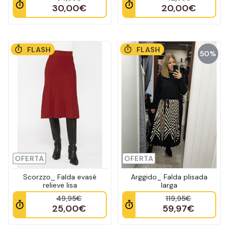
30,00€
20,00€
FLASH
FLASH
50%
OFERTA
OFERTA
Scorzzo_ Falda evasé
Arggido_ Falda plisada
relieve lisa
larga
49,95€
119,95€
25,00€
59,97€