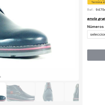
Termina e
Ref.:
9475
envío gra
Números