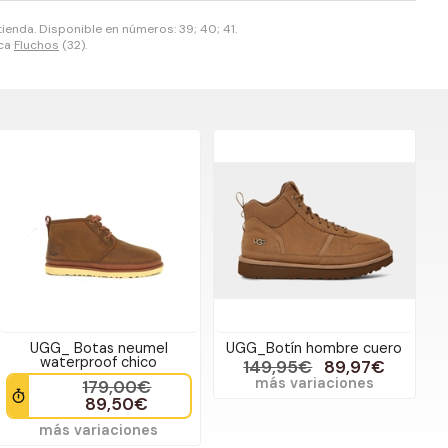
ienda. Disponible en números: 39; 40; 41.
rca
Fluchos
(32).
UGG_ Botas neumel
UGG_Botín hombre cuero
waterproof chico
149,95€
89,97€
más variaciones
179,00€
89,50€
más variaciones