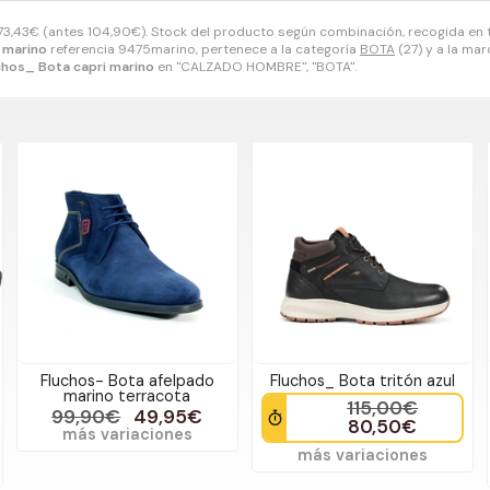
73,43
€
(antes
104,90
€
). Stock del producto según combinación, recogida en t
 marino
referencia 9475marino, pertenece a la categoría
BOTA
(27) y a la ma
chos_ Bota capri marino
en "CALZADO HOMBRE", "BOTA".
Fluchos- Bota afelpado
Fluchos_ Bota tritón azul
marino terracota
115,00€
99,90€
49,95€
80,50€
más variaciones
más variaciones