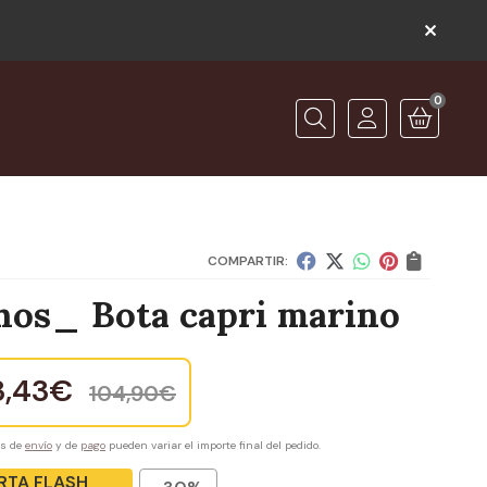
0
O
Buscar
COMPARTIR:
hos_ Bota capri marino
3,43
€
104,90
€
es de
envío
y de
pago
pueden variar el importe final del pedido.
RTA FLASH