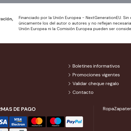
Financiado por la Unión Europea - NextGenerationEU. Sin 
únicamente los del autor o autores y no reflejan necesari
Unión Europea ni la Comisión Europea pueden ser consid
Boletines informativos
Promociones vigentes
Validar cheque regalo
Contacto
RMAS DE PAGO
Ropa
Zapater