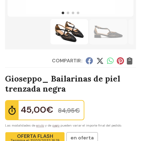
COMPARTIR:
Gioseppo_ Bailarinas de piel
trenzada negra
45,00
€
84,95
€
Las modalidades de
envío
y de
pago
pueden variar el importe final del pedido.
OFERTA FLASH
en oferta
Termina el
31/03/2032 16:19