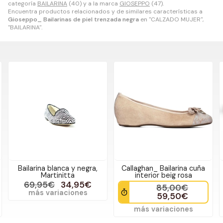
categoría
BAILARINA
(40) y a la marca
GIOSEPPO
(47).
Encuentra productos relacionados y de similares características a
Gioseppo_ Bailarinas de piel trenzada negra
en "CALZADO MUJER",
"BAILARINA".
 blanca y negra,
Callaghan_ Bailarina cuña
Gioseppo_ 
rtinitta
interior beig rosa
destalona
5€
34,95€
85,00€
7
ariaciones
59,50€
5
más variaciones
más vari