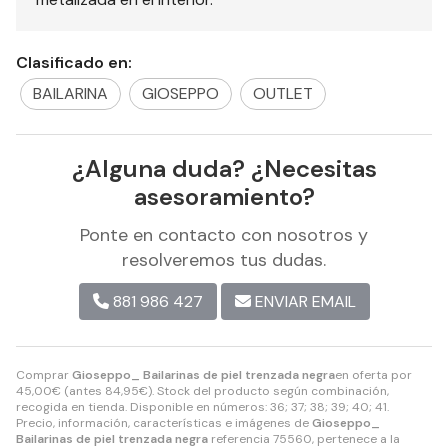
Clasificado en:
BAILARINA
GIOSEPPO
OUTLET
¿Alguna duda? ¿Necesitas
asesoramiento?
Ponte en contacto con nosotros y
resolveremos tus dudas.
881 986 427
ENVIAR EMAIL
Comprar
Gioseppo_ Bailarinas de piel trenzada negra
en oferta por
45,00
€
(antes
84,95
€
). Stock del producto según combinación,
recogida en tienda. Disponible en números: 36; 37; 38; 39; 40; 41.
Precio, información, características e imágenes de
Gioseppo_
Bailarinas de piel trenzada negra
referencia 75560, pertenece a la