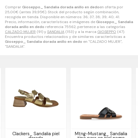
Comprar
Gioseppo_ Sandalia dorada anillo en dedo
en oferta por
25,00
€
(antes
39,95
€
). Stock del producto según combinación,
recogida en tienda. Disponible en números: 36; 37; 38; 39; 40; 41.
Precio, información, características e imágenes de
Gioseppo_ Sandalia
dorada anillo en dedo
referencia 75562, pertenece a las categorías
CALZADO MUJER
(91) y
SANDALIA
(153) y a la marca
GIOSEPPO
(47).
Encuentra productos relacionados y de similares características a
Gioseppo_ Sandalia dorada anillo en dedo
en "CALZADO MUJER",
"SANDALIA".
Clackers_ Sandalia piel
Mtng-Mustang_ Sandalia
dorada
tipo para en piel negro