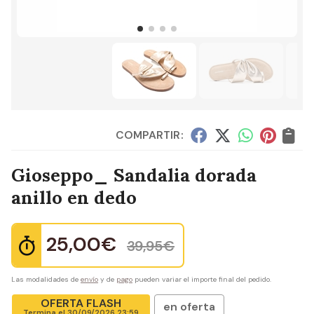
COMPARTIR:
Gioseppo_ Sandalia dorada
anillo en dedo
25,00
€
39,95
€
Las modalidades de
envío
y de
pago
pueden variar el importe final del pedido.
OFERTA FLASH
en oferta
Termina el
30/09/2026 23:59