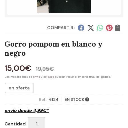
COMPARTIR:
Gorro pompom en blanco y
negro
15,00
€
19,95
€
Las modalidades de
envío
y de
pago
pueden variar el importe final del pedido.
en oferta
Ref.:
6124
EN STOCK
envío desde
4,99
€
*
Cantidad