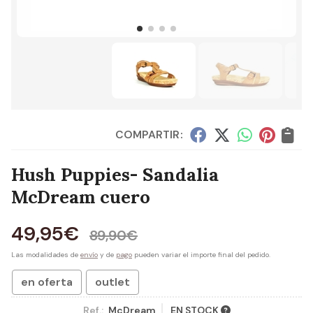
COMPARTIR:
Hush Puppies- Sandalia
McDream cuero
49,95
€
89,90
€
Las modalidades de
envío
y de
pago
pueden variar el importe final del pedido.
en oferta
outlet
Ref.:
McDream
EN STOCK