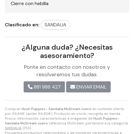
Cierre con hebilla
Clasificado en:
SANDALIA
¿Alguna duda? ¿Necesitas
asesoramiento?
Ponte en contacto con nosotros y
resolveremos tus dudas.
881 986 427
ENVIAR EMAIL
Comprar
Hush Puppies- Sandalia McDream cuero
en outleten oferta
por
49,95
€
(antes
89,90
€
). Producto en stock, recogida en tienda.
Precio, información, características e imágenes de
Hush Puppies-
Sandalia McDream cuero
referencia McDream, pertenece a la categoría
SANDALIA
(153).
Encuentra productos relacionados y de similares características a