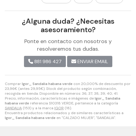
¿Alguna duda? ¿Necesitas
asesoramiento?
Ponte en contacto con nosotros y
resolveremos tus dudas.
881 986 427
ENVIAR EMAIL
Comprar
Igor_ Sandalia habana verde
con 20,000% de descuento por
23,96
€
(antes
29,95
€
). Stock del producto según combinación,
recogida en tienda. Disponible en números: 36; 37; 38; 39; 40; 41.
Precio, información, características e imágenes de
Igor_ Sandalia
habana verde
referencia S10318 VERDE, pertenece a la categoría
SANDALIA
(153) y a la marca
IGOR
(18).
Encuentra productos relacionados y de similares características a
Igor_ Sandalia habana verde
en "CALZADO MUJER", "SANDALIA".