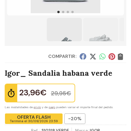
COMPARTIR:
Igor_ Sandalia habana verde
23,96
€
29,95
€
Las modalidades de
envío
y de
pago
pueden variar el importe final del pedido.
OFERTA FLASH
-20%
Termina el
30/09/2026 23:59
Ref.:
S10318 VERDE
Marca:
IGOR