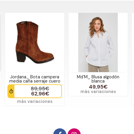
Jordana_ Bota campera
Md´M_ Blusa algodón
media caña serraje cuero
blanca
49,95€
89,95€
más variaciones
62,96€
más variaciones