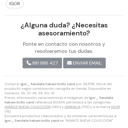
IGOR
¿Alguna duda? ¿Necesitas
asesoramiento?
Ponte en contacto con nosotros y
resolveremos tus dudas.
881 986 427
ENVIAR EMAIL
Comprar
Igor_ Sandalia habani brillo sand
por
39,95
€
. Stock del
producto según combinación, recogida en tienda. Disponible en
números: 36; 37; 38; 39; 40; 41.
Precio, información, características e imágenes de
Igor_ Sandalia
habani brillo sand
referencia S10334, pertenece a las categorías
AVANCE NUEVA COLECCIÓN
(360) y
SANDALIA
(153) y a la marca
IGOR
(18).
Encuentra productos relacionados y de similares características a
Igor_ Sandalia habani brillo sand
en "AVANCE NUEVA COLECCIÓN".