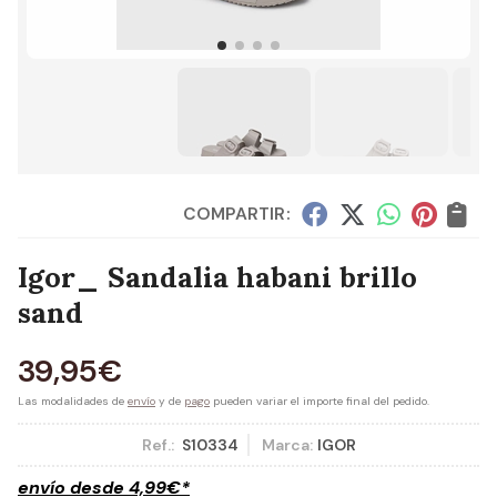
COMPARTIR:
Igor_ Sandalia habani brillo
sand
39,95
€
Las modalidades de
envío
y de
pago
pueden variar el importe final del pedido.
Ref.:
S10334
Marca:
IGOR
envío desde
4,99
€
*