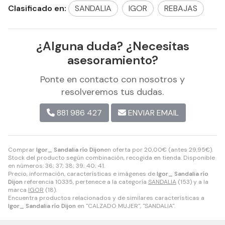
Clasificado en:
SANDALIA
IGOR
REBAJAS
¿Alguna duda? ¿Necesitas
asesoramiento?
Ponte en contacto con nosotros y
resolveremos tus dudas.
881 986 427
ENVIAR EMAIL
Comprar
Igor_ Sandalia río Dijon
en oferta por
20,00
€
(antes
29,95
€
).
Stock del producto según combinación, recogida en tienda. Disponible
en números: 36; 37; 38; 39; 40; 41.
Precio, información, características e imágenes de
Igor_ Sandalia río
Dijon
referencia 10335, pertenece a la categoría
SANDALIA
(153) y a la
marca
IGOR
(18).
Encuentra productos relacionados y de similares características a
Igor_ Sandalia río Dijon
en "CALZADO MUJER", "SANDALIA".