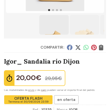
COMPARTIR:
Igor_ Sandalia río Dijon
20,00
€
29,95
€
Las modalidades de
envío
y de
pago
pueden variar el importe final del pedido.
OFERTA FLASH
en oferta
Termina el
30/09/2026 23:59
Ref.:
10335
Marca:
IGOR