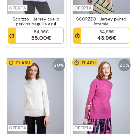
OFERTA
OFERTA
Scorzzo_ Jersey cuello
SCORZZO_ Jersey punto
perkins baguilla azul
Intarsia
54,95€
54,95€
35,00€
43,96€
FLASH
FLASH
20%
20%
OFERTA
OFERTA