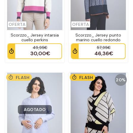
OFERTA
OFERTA
Scorzzo_ Jersey intarsia
Scorzzo_ Jersey punto
cuello perkins
marino cuello redondo
49,95€
57,95€
30,00€
46,36€
FLASH
FLASH
20%
AGOTADO