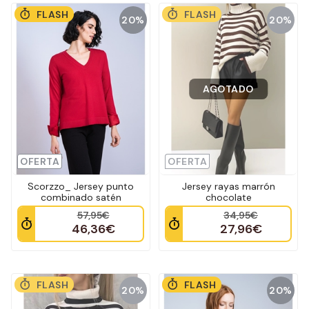
FLASH
FLASH
20%
20%
AGOTADO
OFERTA
OFERTA
Scorzzo_ Jersey punto
Jersey rayas marrón
combinado satén
chocolate
57,95€
34,95€
46,36€
27,96€
FLASH
FLASH
20%
20%