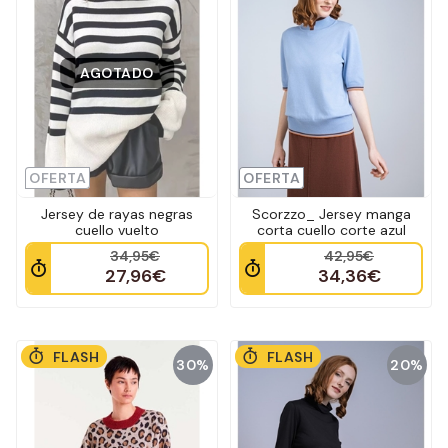
AGOTADO
OFERTA
OFERTA
Jersey de rayas negras
Scorzzo_ Jersey manga
cuello vuelto
corta cuello corte azul
34,95€
42,95€
27,96€
34,36€
FLASH
FLASH
30%
20%