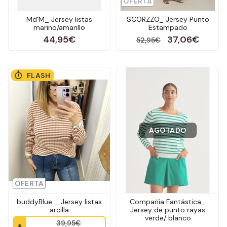
OFERTA
Md´M_ Jersey listas
SCORZZO_ Jersey Punto
marino/amarillo
Estampado
44,95€
37,06€
52,95€
FLASH
AGOTADO
OFERTA
buddyBlue _ Jersey listas
Compañía Fantástica_
arcilla
Jersey de punto rayas
verde/ blanco
39,95€