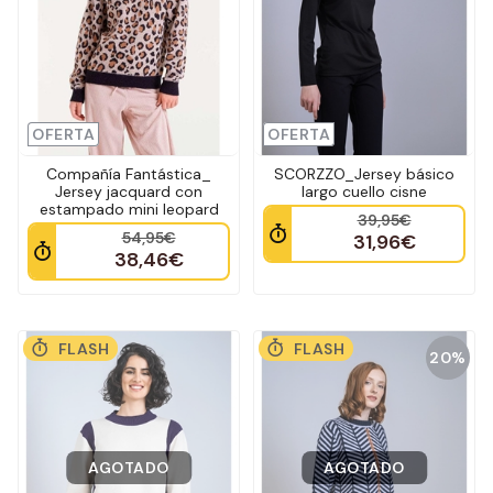
OFERTA
OFERTA
Compañía Fantástica_
SCORZZO_Jersey básico
Jersey jacquard con
largo cuello cisne
estampado mini leopard
39,95€
54,95€
31,96€
38,46€
FLASH
FLASH
20%
AGOTADO
AGOTADO