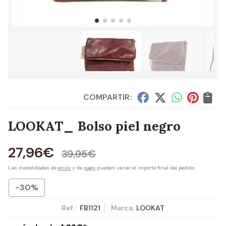
COMPARTIR:
LOOKAT_ Bolso piel negro
27,96
€
39,95
€
Las modalidades de
envío
y de
pago
pueden variar el importe final del pedido.
-30%
Ref.:
FB1121
Marca:
LOOKAT