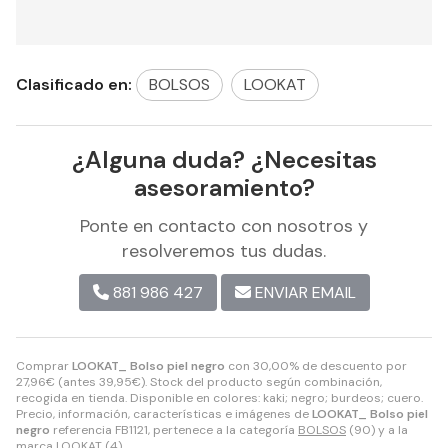
Clasificado en:
BOLSOS
LOOKAT
¿Alguna duda? ¿Necesitas
asesoramiento?
Ponte en contacto con nosotros y
resolveremos tus dudas.
881 986 427
ENVIAR EMAIL
Comprar
LOOKAT_ Bolso piel negro
con 30,00% de descuento por
27,96
€
(antes
39,95
€
). Stock del producto según combinación,
recogida en tienda. Disponible en colores: kaki; negro; burdeos; cuero.
Precio, información, características e imágenes de
LOOKAT_ Bolso piel
negro
referencia FB1121, pertenece a la categoría
BOLSOS
(90) y a la
marca
LOOKAT
(4).