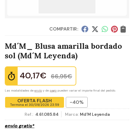
COMPARTIR:
Md´M_ Blusa amarilla bordado
sol
(Md´M Leyenda)
40,17
€
66,95
€
Las modalidades de
envío
y de
pago
pueden variar el importe final del pedido.
OFERTA FLASH
-40%
Termina el
30/09/2026 23:59
Ref.:
4.61.085.84
Marca:
Md´M Leyenda
envío gratis*