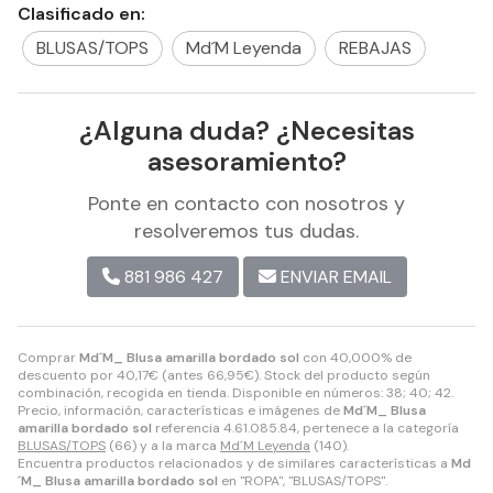
Clasificado en:
BLUSAS/TOPS
Md´M Leyenda
REBAJAS
¿Alguna duda? ¿Necesitas
asesoramiento?
Ponte en contacto con nosotros y
resolveremos tus dudas.
881 986 427
ENVIAR EMAIL
Comprar
Md´M_ Blusa amarilla bordado sol
con 40,000% de
descuento por
40,17
€
(antes
66,95
€
). Stock del producto según
combinación, recogida en tienda. Disponible en números: 38; 40; 42.
Precio, información, características e imágenes de
Md´M_ Blusa
amarilla bordado sol
referencia 4.61.085.84, pertenece a la categoría
BLUSAS/TOPS
(66) y a la marca
Md´M Leyenda
(140).
Encuentra productos relacionados y de similares características a
Md
´M_ Blusa amarilla bordado sol
en "ROPA", "BLUSAS/TOPS".