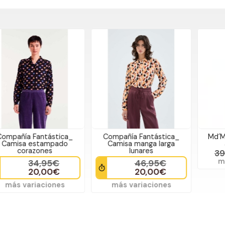
Compañía Fantástica_
Md´M Leyenda_ Camisa
Camisa manga larga
algodón chica
lunares
39,95€
23,97€
más variaciones
46,95€
20,00€
más variaciones