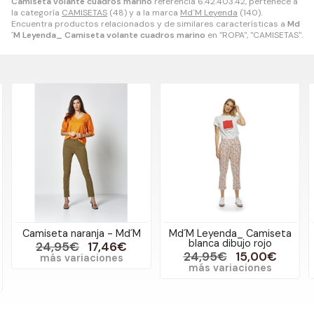
Camiseta volante cuadros marino
referencia 6.42.403.42, pertenece a
la categoría
CAMISETAS
(48) y a la marca
Md´M Leyenda
(140).
Encuentra productos relacionados y de similares características a
Md
´M Leyenda_ Camiseta volante cuadros marino
en "ROPA", "CAMISETAS".
anja - Md´M
Md´M Leyenda_ Camiseta
Md´M Leyenda_ 
blanca dibujo rojo
punto botones 
17,46€
24,95€
15,00€
29,95€
17
aciones
más variaciones
más variaci