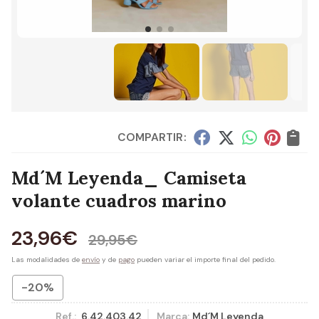
COMPARTIR:
Md´M Leyenda_ Camiseta
volante cuadros marino
23,96
€
29,95
€
Las modalidades de
envío
y de
pago
pueden variar el importe final del pedido.
-20%
Ref.:
6.42.403.42
Marca:
Md´M Leyenda