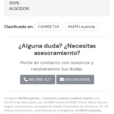
100%
ALGODON
Clasificado en:
CAMISETAS
Md´M Leyenda
¿Alguna duda? ¿Necesitas
asesoramiento?
Ponte en contacto con nosotros y
resolveremos tus dudas.
881 986 427
ENVIAR EMAIL
Comprar
Md´M Leyenda_ Camiseta volante cuadros marino
con
20,00% de descuento por
23,96
€
(antes
29,95
€
). Stock del producto
según combinación, recogida en tienda. Disponible en números: 42; 44.
Precio, información, características e imágenes de
Md´M Leyenda_