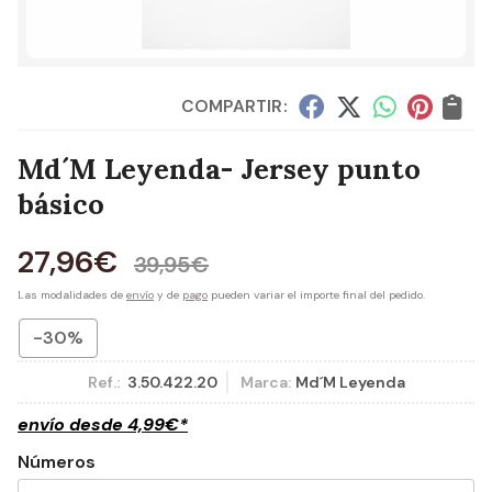
COMPARTIR:
Md´M Leyenda- Jersey punto
básico
27,96
€
39,95
€
Las modalidades de
envío
y de
pago
pueden variar el importe final del pedido.
-30%
Ref.:
3.50.422.20
Marca:
Md´M Leyenda
envío desde
4,99
€
*
Números