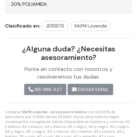
20% POLIAMIDA
Clasificado en:
JERSEYS
Md´M Leyenda
¿Alguna duda? ¿Necesitas
asesoramiento?
Ponte en contacto con nosotros y
resolveremos tus dudas.
881 986 427
ENVIAR EMAIL
Comprar
Md´M Leyenda- Jersey punto básico
con 30,00% de
descuento por
27,96
€
(antes
39,95
€
). Stock del producto según
combinación, recogida en tienda. Disponible en números y colores: 40
y blanco; 42 y blanco; 44 y blanco; 38 y negro; 40 y negro; 42 y negro;
46 y negro; 48 y negro; 40 y marino; 42 y marino; 44 y marino; 48 y
marino; 38 y rojo; 40 y rojo; 46 y rojo; 40 y amarillo; 42 y rojo.