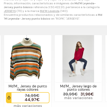
Precio, información, características e imágenes de
Md´M Leyenda-
Jersey punto básico
referencia 3.50.422.20, pertenece a la categoría
JERSEYS
(73) y a la marca
Md´M Leyenda
(140).
Encuentra productos relacionados y de similares características a
Md
´M Leyenda- Jersey punto básico
en "ROPA", "JERSEYS".
Md´M_ Jersey de punto
Md´M_ Jersey largo de
rayas colores
punto colores
39,95€
31,96€
74,95€
más variaciones
44,97€
más variaciones