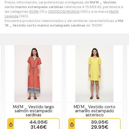
Precio, información, características e imágenes de
Md´M _ Vestido
corto marino estampado sardinas
referencia 4.75.689.42, pertenece a
las categorías
ROPA
(11) y
VESTIDOS/MONOS
(116) y a la marca
Md´M
Leyenda
(140).
Encuentra productos relacionados y de similares características a
Md
´M _ Vestido corto marino estampado sardinas
en "ROPA".
Md´M _ Vestido largo
MD´M_ Vestido corto
salmón estampado
amarillo estampado
sardinas
asterisco
44,95€
39,95€
31,46€
29,95€