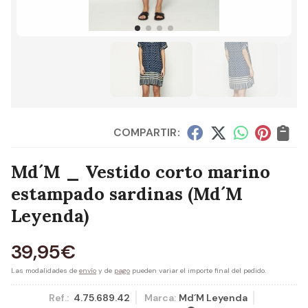
COMPARTIR:
Md´M _ Vestido corto marino
estampado sardinas
(Md´M
Leyenda)
39,95
€
Las modalidades de
envío
y de
pago
pueden variar el importe final del pedido.
Ref.:
4.75.689.42
Marca:
Md´M Leyenda