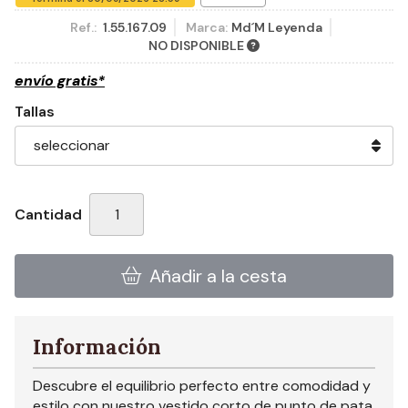
Ref.:
1.55.167.09
Marca:
Md´M Leyenda
NO DISPONIBLE
envío gratis*
Tallas
Cantidad
Añadir a la cesta
Información
Descubre el equilibrio perfecto entre comodidad y
estilo con nuestro vestido corto de punto de pata