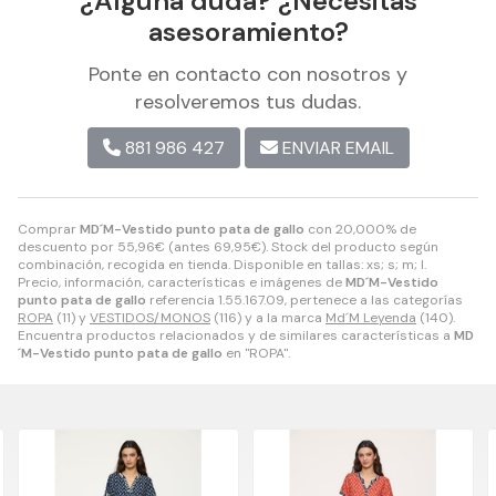
¿Alguna duda? ¿Necesitas
asesoramiento?
Ponte en contacto con nosotros y
resolveremos tus dudas.
881 986 427
ENVIAR EMAIL
Comprar
MD´M-Vestido punto pata de gallo
con 20,000% de
descuento por
55,96
€
(antes
69,95
€
). Stock del producto según
combinación, recogida en tienda. Disponible en tallas: xs; s; m; l.
Precio, información, características e imágenes de
MD´M-Vestido
punto pata de gallo
referencia 1.55.167.09, pertenece a las categorías
ROPA
(11) y
VESTIDOS/MONOS
(116) y a la marca
Md´M Leyenda
(140).
Encuentra productos relacionados y de similares características a
MD
´M-Vestido punto pata de gallo
en "ROPA".