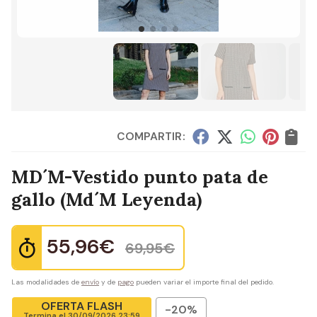
COMPARTIR:
MD´M-Vestido punto pata de
gallo
(Md´M Leyenda)
55,96
€
69,95
€
Las modalidades de
envío
y de
pago
pueden variar el importe final del pedido.
OFERTA FLASH
-20%
Termina el
30/09/2026 23:59