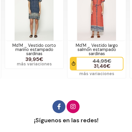
o
Md´M _ Vestido largo
MD´M_ Vestido corto
salmón estampado
amarillo estampado
sardinas
asterisco
44,95€
39,95€
31,46€
29,95€
más variaciones
más variaciones
¡Síguenos en las redes!