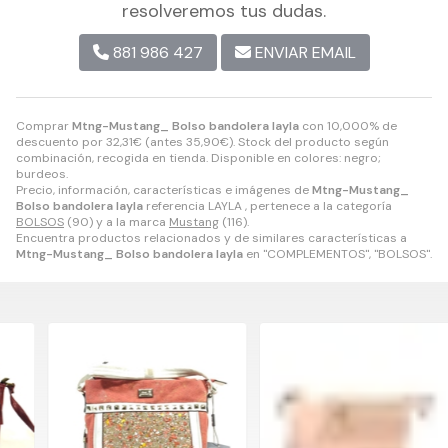
resolveremos tus dudas.
881 986 427
ENVIAR EMAIL
Comprar
Mtng-Mustang_ Bolso bandolera layla
con 10,000% de
descuento por
32,31
€
(antes
35,90
€
). Stock del producto según
combinación, recogida en tienda. Disponible en colores: negro;
burdeos.
Precio, información, características e imágenes de
Mtng-Mustang_
Bolso bandolera layla
referencia LAYLA , pertenece a la categoría
BOLSOS
(90) y a la marca
Mustang
(116).
Encuentra productos relacionados y de similares características a
Mtng-Mustang_ Bolso bandolera layla
en "COMPLEMENTOS", "BOLSOS".