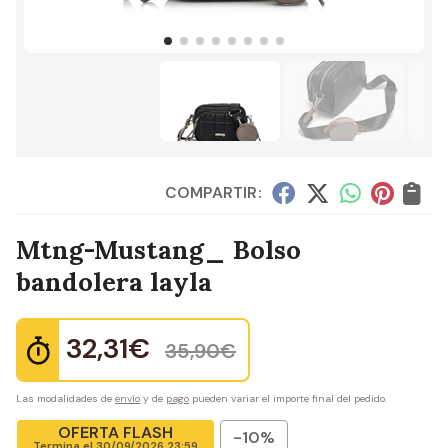
COMPARTIR:
Mtng-Mustang_ Bolso
bandolera layla
32,31
€
35,90
€
Las modalidades de
envío
y de
pago
pueden variar el importe final del pedido.
OFERTA FLASH
-10%
Termina el
30/09/2026 23:59