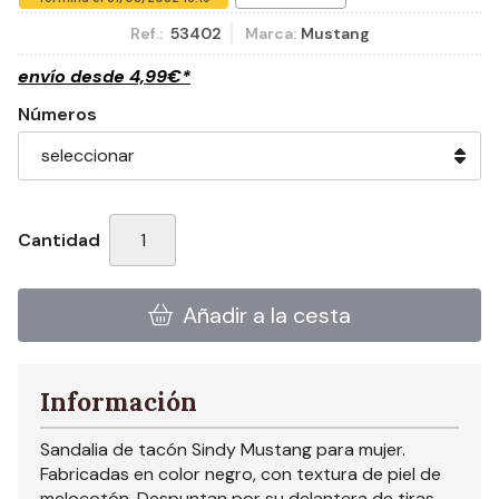
Ref.:
53402
Marca:
Mustang
envío desde
4,99
€
*
Números
Cantidad
Añadir a la cesta
Información
Sandalia de tacón Sindy Mustang para mujer.
Fabricadas en color negro, con textura de piel de
melocotón. Despuntan por su delantera de tiras