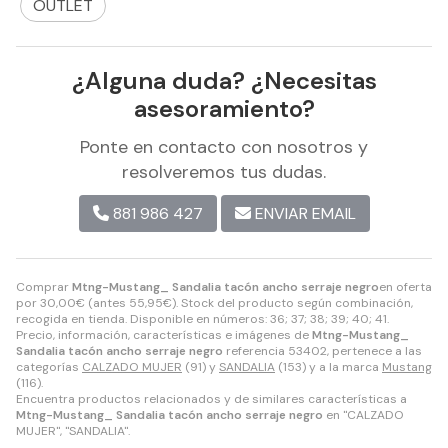
OUTLET
¿Alguna duda? ¿Necesitas
asesoramiento?
Ponte en contacto con nosotros y
resolveremos tus dudas.
881 986 427
ENVIAR EMAIL
Comprar
Mtng-Mustang_ Sandalia tacón ancho serraje negro
en oferta
por
30,00
€
(antes
55,95
€
). Stock del producto según combinación,
recogida en tienda. Disponible en números: 36; 37; 38; 39; 40; 41.
Precio, información, características e imágenes de
Mtng-Mustang_
Sandalia tacón ancho serraje negro
referencia 53402, pertenece a las
categorías
CALZADO MUJER
(91) y
SANDALIA
(153) y a la marca
Mustang
(116).
Encuentra productos relacionados y de similares características a
Mtng-Mustang_ Sandalia tacón ancho serraje negro
en "CALZADO
MUJER", "SANDALIA".