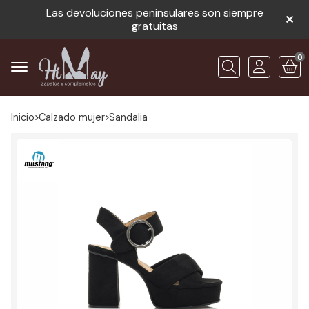
Las devoluciones peninsulares son siempre
gratuitas
0
Buscar
Inicio
calzado mujer
sandalia