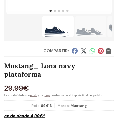
COMPARTIR:
Mustang_ Lona navy
plataforma
29,99
€
Las modalidades de
envío
y de
pago
pueden variar el importe final del pedido.
Ref.:
69416
Marca:
Mustang
envío desde
4,99
€
*