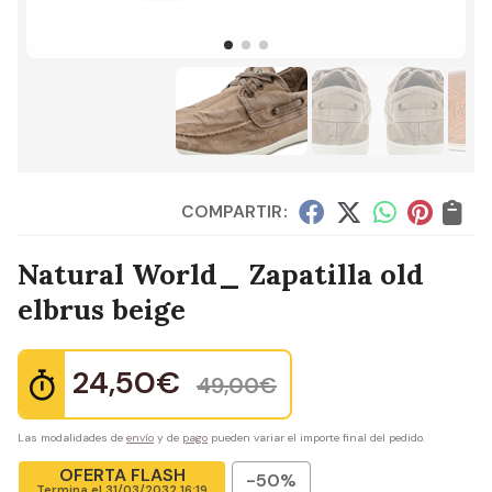
COMPARTIR:
Natural World_ Zapatilla old
elbrus beige
24,50
€
49,00
€
Las modalidades de
envío
y de
pago
pueden variar el importe final del pedido.
OFERTA FLASH
-50%
Termina el
31/03/2032 16:19