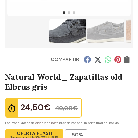
COMPARTIR:
Natural World_ Zapatillas old
Elbrus gris
24,50
€
49,00
€
Las modalidades de
envío
y de
pago
pueden variar el importe final del pedido.
OFERTA FLASH
-50%
Termina el
31/03/2032 16:19