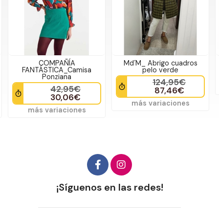
COMPAÑÍA
Md´M_ Abrigo cuadros
FANTÁSTICA_Camisa
pelo verde
Ponziana
124,95€
42,95€
87,46€
30,06€
más variaciones
más variaciones
¡Síguenos en las redes!