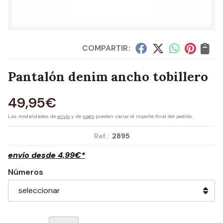
COMPARTIR:
Pantalón denim ancho tobillero
49,95
€
Las modalidades de
envío
y de
pago
pueden variar el importe final del pedido.
Ref.:
2895
envío desde
4,99
€
*
Números