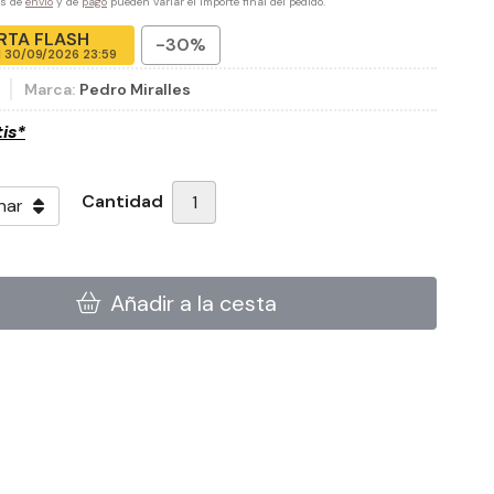
es de
envío
y de
pago
pueden variar el importe final del pedido.
RTA FLASH
-30%
l
30/09/2026 23:59
4
Marca:
Pedro Miralles
tis*
Cantidad
Añadir a la cesta