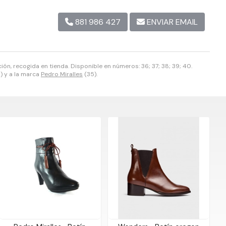
881 986 427
ENVIAR EMAIL
ón, recogida en tienda. Disponible en números: 36; 37; 38; 39; 40.
) y a la marca
Pedro Miralles
(35).