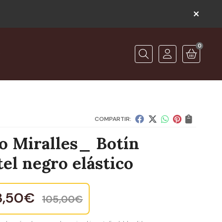
0
O
Buscar
COMPARTIR:
o Miralles_ Botín
el negro elástico
3,50
€
105,00
€