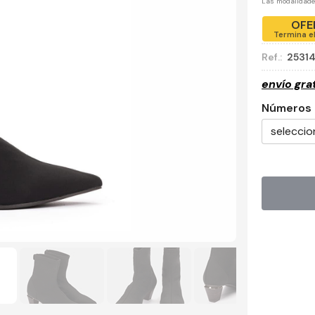
Las modalidad
OFE
Termina e
Ref.:
2531
envío gra
Números