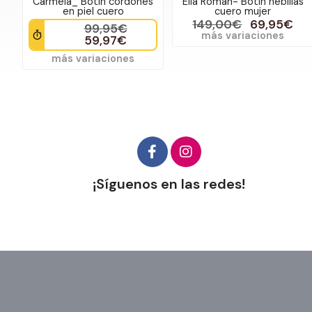
Carmela_ Botín cordones
Elia Román- Botín hebillas
en piel cuero
cuero mujer
149,00€
69,95€
99,95€
más variaciones
59,97€
más variaciones
¡Síguenos en las redes!