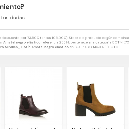
miento?
 tus dudas.
 descuento por
73,50
€
(antes
105,00
€
). Stock del producto según combinaci
ín Amstel negro elástico
referencia 25314, pertenece a la categoría
BOTIN
(70
ro Miralles_ Botín Amstel negro elástico
en "CALZADO MUJER", "BOTIN".