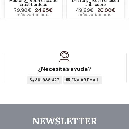
Mustang_ Botín cascade
Mustang_ Botín chelsea
crust burdeos
antil cuero
79,90€
24,95€
49,99€
20,00€
más variaciones
más variaciones
¿Necesitas ayuda?
881 986 427
ENVIAR EMAIL
NEWSLETTER