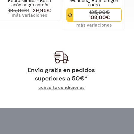
Pedro Miralles- Botín
Wonders_ Botín oregon
tacón negro cordón
cuero
135,00€
29,95€
135,00€
más variaciones
108,00€
más variaciones
Envío gratis en pedidos
superiores a
50
€
*
consulta condiciones